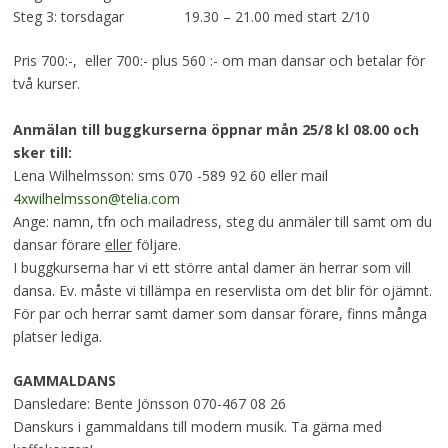
Steg 3: torsdagar 19.30 – 21.00 med start 2/10
Pris 700:-, eller 700:- plus 560 :- om man dansar och betalar för
två kurser.
Anmälan till buggkurserna öppnar mån 25/8 kl 08.00 och
sker till:
Lena Wilhelmsson: sms 070 -589 92 60 eller mail
4xwilhelmsson@telia.com
Ange: namn, tfn och mailadress, steg du anmäler till samt om du
dansar förare
eller
följare.
I buggkurserna har vi ett större antal damer än herrar som vill
dansa. Ev. måste vi tillämpa en reservlista om det blir för ojämnt.
För par och herrar samt damer som dansar förare, finns många
platser lediga.
GAMMALDANS
Dansledare: Bente Jönsson 070-467 08 26
Danskurs i gammaldans till modern musik. Ta gärna med