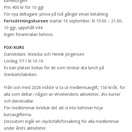
kaffekorgen!
Pris 400 kr för 10 ggr
För nya deltagare: pröva på två gånger innan betalning.
Fortsättningskursen
startar 16 september, kl 19.00 – 21.00,
10 ggr, uppehåll V44.
Ingen föranmälan behövs.
FOX-KURS
Dansledare: Annicka och Henrik Jörgensen
Lördag 7/11 kl 10-16
Ev kan platser bokas för de som önskar äta lunch på
Stenkärlsfabriken.
Från och med 2026 måste vi ta ut medlemsavgift, 150 kr/år, för
alla som deltar i någon av Virvelvindens aktiviteter, dvs kurser
och danskvällar.
För medlemmar innebär det att vi inte behöver höja
kursavgifterna.
Dessutom ingår en olycksfallsförsäkring för alla medlemmar
under årets aktiviteter.